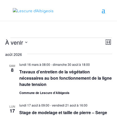
Évènements
Nav
Nav
À venir
Liste
de
par
Sélectionnez
vue
cons
août 2026
une
Év
date.
lundi 16 mars à 08:00
-
dimanche 30 août à 18:00
SAM
8
Travaux d’entretien de la végétation
nécessaires au bon fonctionnement de la ligne
haute tension
Commune de Lescure d'Albigeois
lundi 17 août à 09:00
-
vendredi 21 août à 16:00
LUN
17
Stage de modelage et taille de pierre – Serge