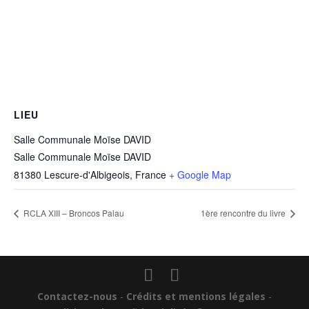
LIEU
Salle Communale Moïse DAVID
Salle Communale Moïse DAVID
81380 Lescure-d'Albigeois
,
France
+ Google Map
RCLA XIII – Broncos Palau
1ère rencontre du livre
Contactez-nous
-
Crédits et mentions légales
-