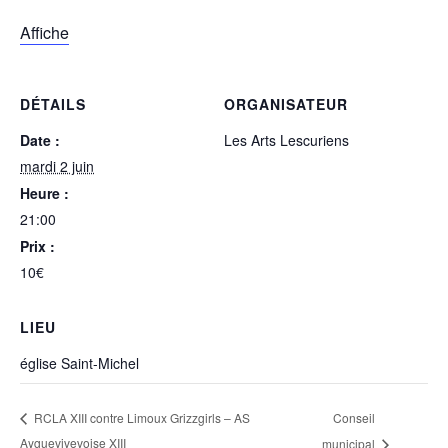
Affiche
DÉTAILS
ORGANISATEUR
Date :
Les Arts Lescuriens
mardi 2 juin
Heure :
21:00
Prix :
10€
LIEU
église Saint-Michel
Conseil
RCLA XIII contre Limoux Grizzgirls – AS
Ayguevivevoise XIII
municipal