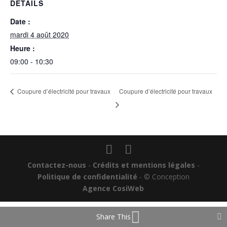
DÉTAILS
Date :
mardi 4 août 2020
Heure :
09:00 - 10:30
Coupure d’électricité pour travaux
Coupure d’électricité pour travaux
Contactez-nous
-
Crédits et mentions légales
-
Politique de confidentialité
- © Conception
Agence CosiWeb
Share This