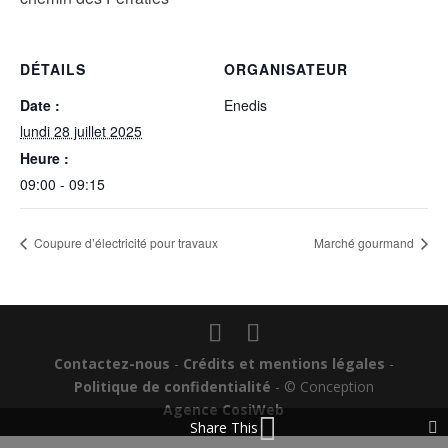
DÉTAILS
ORGANISATEUR
Date :
Enedis
lundi 28 juillet 2025
Heure :
09:00 - 09:15
Coupure d’électricité pour travaux
Marché gourmand
Contactez-nous
-
Crédits et mentions légales
-
Politique de confidentialité
- © Conception
Agence CosiWeb
Share This