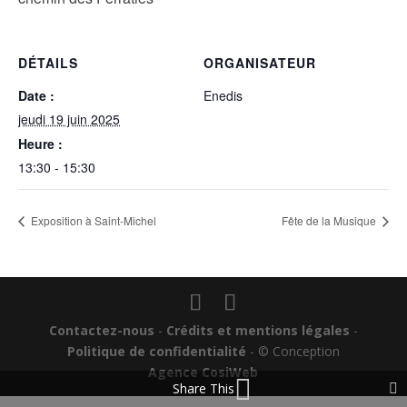
DÉTAILS
ORGANISATEUR
Date :
Enedis
jeudi 19 juin 2025
Heure :
13:30 - 15:30
Exposition à Saint-Michel
Fête de la Musique
Contactez-nous
-
Crédits et mentions légales
-
Politique de confidentialité
- © Conception
Agence CosiWeb
Share This