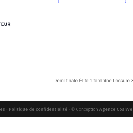
TEUR
Demi-finale Élite 1 féminine Lescure 
les
-
Politique de confidentialité
- © Conception
Agence CosiWe