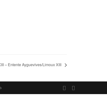
XIII – Entente Ayguevives/Limoux XIII
b