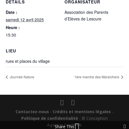
DÉTAILS
ORGANISATEUR
Date :
Association des Parents
d’Elèves de Lescure
samedi 12 avril 2025
Heure :
15:30
LIEU
rues et places du village
Journée Nature
1ère marche des Maraîchers
Contactez-nous
-
Crédits et mentions légales
-
Politique de confidentialité
- © Conception
Agence CosiWeb
Share This