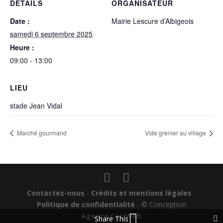
DÉTAILS
ORGANISATEUR
Date :
Mairie Lescure d’Albigeois
samedi 6 septembre 2025
Heure :
09:00 - 13:00
LIEU
stade Jean Vidal
Marché gourmand
Vide grenier au village
Contactez-nous
-
Crédits et mentions légales
-
Politique de confidentialité
- © Conception
Agence CosiWeb
Share This