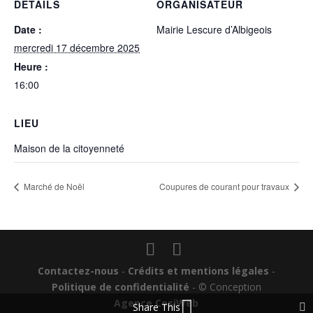
DÉTAILS
ORGANISATEUR
Date :
Mairie Lescure d’Albigeois
mercredi 17 décembre 2025
Heure :
16:00
LIEU
Maison de la citoyenneté
Marché de Noël
Coupures de courant pour travaux
Contactez-nous
-
Crédits et mentions légales
-
Politique de confidentialité
- © Conception
Agence CosiWeb
Share This