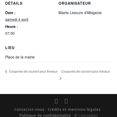
DÉTAILS
ORGANISATEUR
Date :
Mairie Lescure d’Albigeois
samedi 4 avril
Heure :
07:30
LIEU
Place de la mairie
Coupures de courant pour travaux
Coupures de courant pour travaux
Contactez-nous
-
Crédits et mentions légales
-
Politique de confidentialité
- © Conception