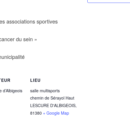
es associations sportives
cancer du sein »
municipalité
TEUR
LIEU
e d’Albigeois
salle multisports
chemin de Sérayol Haut
LESCURE D'ALBIGEOIS
,
81380
+ Google Map